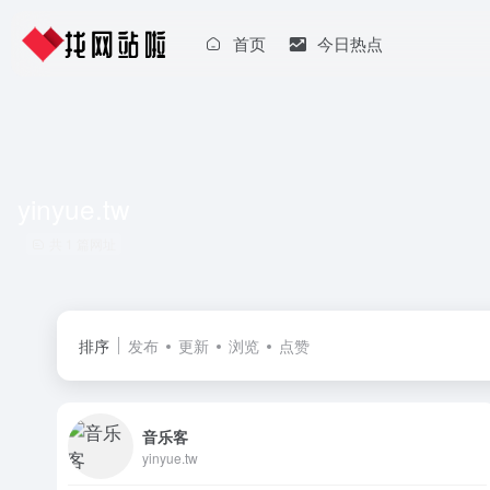
首页
今日热点
yinyue.tw
共 1 篇网址
排序
发布
更新
浏览
点赞
音乐客
yinyue.tw