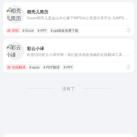
稻壳儿简历
Docer稻壳儿是金山办公旗下WPS办公资源分享平台,为WPS用户提供有需要的ppt模板、PPT背景图,PPT素材,PPT图表,ppt课件,文档模版,表格模板,云字体和图标图片素材资源；下载ppt模板,工作总结模板,个人求职应聘简历模版，就来稻壳儿官网，稻壳儿为每个人的进步加分！
求职
# Excel
# PPT
# ppt模板免费下载
彩云小译
欢迎访问彩云小译官网！我们提供高效准确的在线翻译工具，包括文字翻译、文档翻译、网页翻译、术语库、浏览器插件和双语对照服务。借助先进的人工智能技术，彩云小译能够满足您的多语言沟通需求。
在线翻译
# epub
# PDF翻译
# PPT
没有了