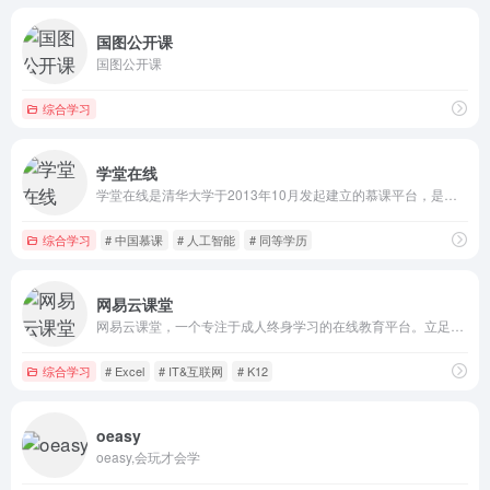
国图公开课
国图公开课
综合学习
学堂在线
学堂在线是清华大学于2013年10月发起建立的慕课平台，是教育部在线教育研究中心的研究交流和成果应用平台，是国家2016年首批双创示范基地项目，是中国高等教育学会产教融合研究分会副秘书长单位，也是联合国教科文组织（UNESCO）国际工程教育中心（ICEE）的在线教育平台。目前，学堂在线运行了来自清华大学、北京大学、复旦大学、中国科技大学，以及麻省理工学院、斯坦福大学、加州大学伯克利分校等国内外高校的超过2300门优质课程，覆盖13大学科门类。
综合学习
# 中国慕课
# 人工智能
# 同等学历
网易云课堂
网易云课堂，一个专注于成人终身学习的在线教育平台。立足于实用性的要求, 与优质的教育内容创作者一起，为您提供全面、有效的在线学习内容。
综合学习
# Excel
# IT&互联网
# K12
oeasy
oeasy,会玩才会学