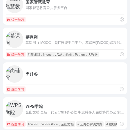
国家智慧教育
国家智慧教育公共服务平台
综合学习
慕课网
慕课网（IMOOC）是IT技能学习平台。慕课网(IMOOC)课程涉及JAVA、前端、Python、大数据等60类主流技术语言，覆盖了面试就业、职业成长、自我提升等需求场景，帮助用户实现从技能提升到岗位提升的能力闭环。
综合学习
# 慕课网，imooc，JAVA，前端，Python，大数据
尚硅谷
综合学习
WPS学院
金山文档,全新一代云Office办公软件,支持多人在线协同办公,实时协作，并设置文档访问、编辑权限。独有内容级安全，全程留痕可追溯.PC/移动双端覆盖,随时随地在线协同办公,在线文档即写即存统一管理,高效共享文档、表格。
综合学习
# WPS ，WPS Office，金山文档
# 云办公解决方案
# 在线办公，