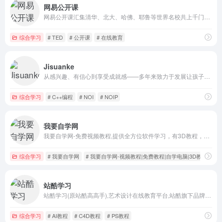
网易公开课
网易公开课汇集清华、北大、哈佛、耶鲁等世界名校共上千门课程，覆盖科学、经济、人文、哲学等22个领域，在这里你可以开拓视野看世界，获取有深度的好知识。
综合学习
# TED
# 公开课
# 在线教育
Jisuanke
从感兴趣、有信心到享受成就感——多年来致力于发展让孩子主动、家长放心的信息学教育。智能教育技术驱动，专注学习的科学，助力孩子成长为国家科技高质量自立自强需要的人才。
综合学习
# C++编程
# NOI
# NOIP
我要自学网
我要自学网-免费视频教程,提供全方位软件学习，有3D教程，平面教程，多媒体制作教程，办公信息化教程，机械设计教程，网站制作教程,电脑培训
综合学习
# 我要自学网
# 我要自学网-视频教程|免费教程|自学电脑|3D教程|平
站酷学习
站酷学习(原站酷高高手),艺术设计在线教育平台,站酷旗下品牌。提供摄影、设计、绘画、影视、三维等领域的专业课程及服务。目前已拥有超百万学员,不论是零基础的设计爱好者、亟待入行的设计新人,还是自驱进阶的设计从业者,都可以通过3000余门包罗万象的在线课程,随时链接行业高手,学习前沿知识,快速提升职业竞争力。
综合学习
# AI教程
# C4D教程
# PS教程