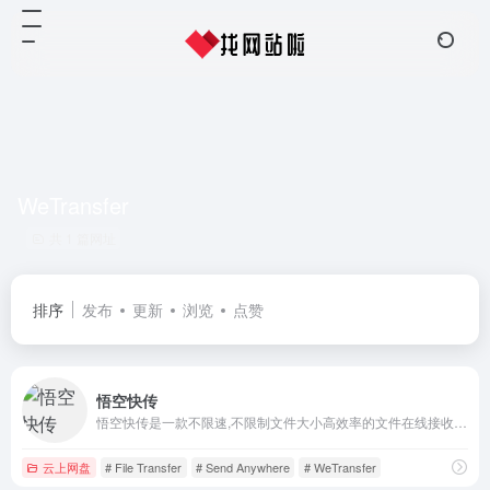
WeTransfer
共 1 篇网址
排序
发布
更新
浏览
点赞
悟空快传
悟空快传是一款不限速,不限制文件大小高效率的文件在线接收存储工具!悟空快传有以下特点不限速,免注册,单文件上传最大支持20G,支持文件分享,支持密码保护,支持批量上传,可以设置失效时间,内容自动销毁,支持向多人分享文件
云上网盘
# File Transfer
# Send Anywhere
# WeTransfer