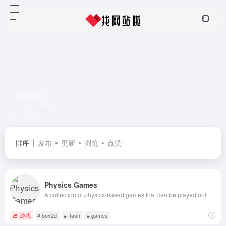
online
共 1 篇网址
排序
发布
更新
浏览
点赞
Physics Games
A collection of physics-based games that can be played online and embedded into your blog or website.
游戏
# box2d
# flash
# games