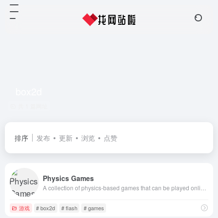
box2d
共 1 篇网址
排序
发布
更新
浏览
点赞
Physics Games
A collection of physics-based games that can be played online and embedded into your blog or website.
游戏
# box2d
# flash
# games