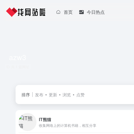
首页
今日热点
azw3
共 1 篇网址
排序
发布
更新
浏览
点赞
IT熊猫
收集网络上的计算机书籍，相互分享