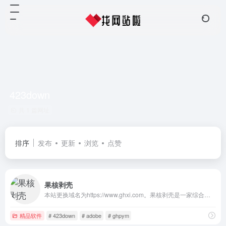
423down
共 1 篇网址
排序
发布
更新
浏览
点赞
果核剥壳
本站更换域名为https://www.ghxi.com。果核剥壳是一家综合科技站点，看新闻，分享精品、绿色软件，Windows系统。守住互联网最后的一片净土。
精品软件
# 423down
# adobe
# ghpym