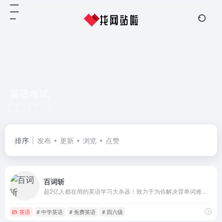
英语考试
共 1 篇网址
排序
发布
更新
浏览
点赞
百词斩
超2亿人都在用的英语学习大杀器！致力于为你解决背单词难题，独创图背单词学习法，趣味学英语；内涵海量词库，覆盖全年龄段词汇需求；配备单词全解，发音例句辅助学习。
英语
# 中学英语
# 免费英语
# 四六级