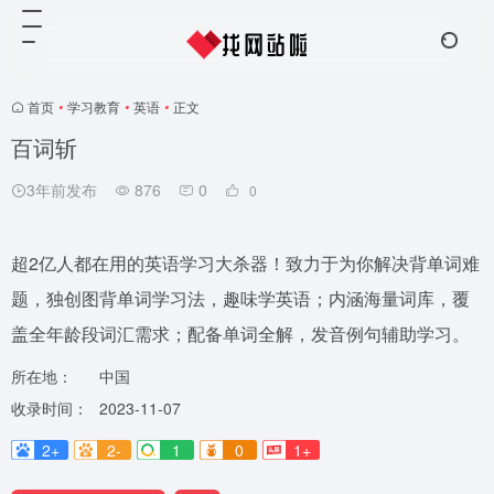
首页
•
学习教育
•
英语
•
正文
百词斩
3年前发布
876
0
0
超2亿人都在用的英语学习大杀器！致力于为你解决背单词难
题，独创图背单词学习法，趣味学英语；内涵海量词库，覆
盖全年龄段词汇需求；配备单词全解，发音例句辅助学习。
所在地：
中国
收录时间：
2023-11-07
2+
2-
1
0
1+