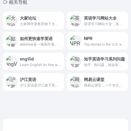
相关导航
大家论坛
英语学习网站大全
大家网学派教育旗下大家论坛是致力于提供在线学习交流、考试、培训、答疑、资料共享下载服务的综合论坛门户平台，目前已经拥有强大的英语，计算机，注会、初中高级会计师、经济师、税务师等财会金融考试，小初高本硕博等学历教育，考研、考博，公务员、法考等资格考试，一建、一消、BIM等工程建设考试，医学药学护理考试等子论坛频道。建站以来，大家学习网一直保持强劲的增长势头，以体贴周到的人性化服务，以及先进的办网理念赢得越来越多网友的信任与支持，目前已拥有近1000万用户，大家网正以坚实的步伐向全球顶级学习、考试、教育、培训门户的方向迈进！
英语学习网站大全，英语网址之家，英语学习上网导航，小语种学习导航，网上最全的学英语的好网站汇总。汇集国内外优秀的英语学习网站，是广大外语爱好者学习导航。
如何更快速学英语
NPR
wikiHow是一项协作项目，目标是建立世界最大的最高质量的指导手册。无论您想做什么，我们的多语种指导手册都可以为您提供免费的逐步指导。
Top stories in the U.S. and world news, politics, health, science, business, music, arts and culture. Nonprofit journalism with a mission. This is NPR.
engVid
知乎英语学习系列问题
Learn English for free with hundreds of video lessons by experienced native-speaker teachers. English grammar, vocabulary, pronunciation, IELTS, TOEFL, writing, and more.
知乎 - 有问题，就会有答案
沪江英语
网易云课堂
沪江英语是沪江旗下英语学习资讯网站，是国内最具有亲和力的英语学习网站之一，专注于打造人气的英语学习交流互动网站，为全国数千万英语学习者提供专业服务。
网易云课堂，一个专注于成人终身学习的在线教育平台。立足于实用性的要求, 与优质的教育内容创作者一起，为您提供全面、有效的在线学习内容。