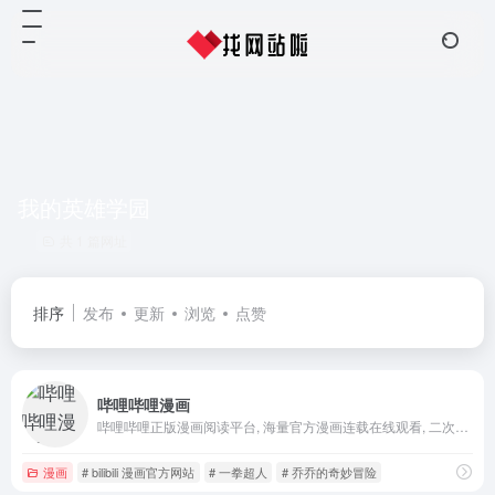
我的英雄学园
共 1 篇网址
排序
发布
更新
浏览
点赞
哔哩哔哩漫画
哔哩哔哩正版漫画阅读平台, 海量官方漫画连载在线观看, 二次元动漫迷的追漫神器, 热门漫画: 海贼王, 五等分的新娘, 约定的梦幻岛, 辉夜大小姐想让我告白 ~天才们的恋爱头脑战~, 关于我转生变成史莱姆这档事, 我的英雄学园, 修真聊天群, 乔乔的奇妙冒险, 斗罗大陆, 我家大师兄脑子有坑, 一拳超人, 灵能百分百, 铳梦等
漫画
# bilibili 漫画官方网站
# 一拳超人
# 乔乔的奇妙冒险