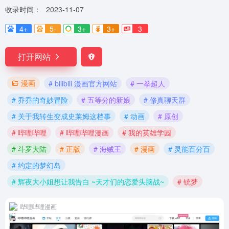
收录时间：
2023-11-07
4+
5-
3+
3+
3
打开网站
漫画
# bilibili 漫画官方网站
# 一拳超人
# 乔乔的奇妙冒险
# 五等分的新娘
# 修真聊天群
# 关于我转生变成史莱姆这档事
# 动画
# 原创
# 哔哩哔哩
# 哔哩哔哩漫画
# 我的英雄学园
# 斗罗大陆
# 正版
# 海贼王
# 漫画
# 灵能百分百
# 约定的梦幻岛
# 辉夜大小姐想让我告白 ~天才们的恋爱头脑战~
# 铳梦
哔哩哔哩漫画