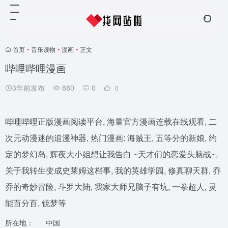
首页
•
音乐读物
•
漫画
•
正文
哔哩哔哩漫画
3年前发布
880
0
0
哔哩哔哩正版漫画阅读平台, 海量官方漫画连载在线观看, 二
次元动漫迷的追漫神器, 热门漫画: 海贼王, 五等分的新娘, 约
定的梦幻岛, 辉夜大小姐想让我告白 ~天才们的恋爱头脑战~,
关于我转生变成史莱姆这档事, 我的英雄学园, 修真聊天群, 乔
乔的奇妙冒险, 斗罗大陆, 我家大师兄脑子有坑, 一拳超人, 灵
能百分百, 铳梦等
所在地：
中国