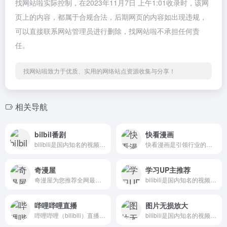
找网站啦实际控制，在2023年11月7日 上午1:01收录时，该网
页上的内容，都属于合规合法，后期网页的内容如出现违规，
可以直接联系网站管理员进行删除，找网站啦不承担任何责
任。
找网站啦致力于优质、实用的网络站点资源收集与分享！
相关导航
bilbil番剧
快看漫画
bilibili是国内知名的视频弹幕网站，这里有及时的动漫新番，活跃的ACG氛围，有创意的Up主。大家可以在这里找到许多欢乐。
快看漫画是引领行业的新生代漫画阅读平台和兴趣社区。它为用户提供优质原创漫画内容，营造良好的二次元社区氛围，成为年轻一代的潮流文化阵地。
奇漫屋
学习UP主推荐
奇漫屋为您推荐全网最新最全漫画，漫画在线观看，经典漫画，2018热门漫画大全，2019最新漫画，下拉式漫画免费观看。第一时间更新漫画。
bilibili是国内知名的视频弹幕网站，这里有及时的动漫新番，活跃的ACG氛围，有创意的Up主。大家可以在这里找到许多欢乐。
哔哩哔哩直播
图片无损放大
哔哩哔哩（bilibili）直播，在这里看见最年轻的生活方式，学习、游戏、电竞、宅舞、唱见、绘画、美食等等应有尽有，快来捕捉你最喜欢的up主最真实的一面吧！
bilibili是国内知名的视频弹幕网站，这里有及时的动漫新番，活跃的ACG氛围，有创意的Up主。大家可以在这里找到许多欢乐。