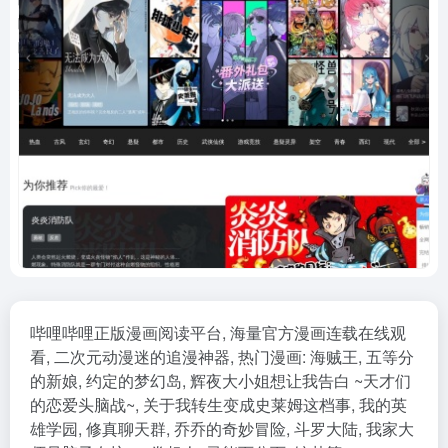
哔哩哔哩正版漫画阅读平台, 海量官方漫画连载在线观
看, 二次元动漫迷的追漫神器, 热门漫画: 海贼王, 五等分
的新娘, 约定的梦幻岛, 辉夜大小姐想让我告白 ~天才们
的恋爱头脑战~, 关于我转生变成史莱姆这档事, 我的英
雄学园, 修真聊天群, 乔乔的奇妙冒险, 斗罗大陆, 我家大