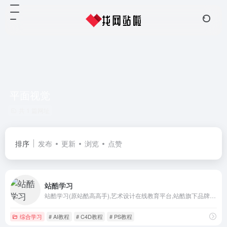
平面视觉
共 1 篇网址
排序
发布
更新
浏览
点赞
站酷学习
站酷学习(原站酷高高手),艺术设计在线教育平台,站酷旗下品牌。提供摄影、设计、绘画、影视、三维等领域的专业课程及服务。目前已拥有超百万学员,不论是零基础的设计爱好者、亟待入行的设计新人,还是自驱进阶的设计从业者,都可以通过3000余门包罗万象的在线课程,随时链接行业高手,学习前沿知识,快速提升职业竞争力。
综合学习
# AI教程
# C4D教程
# PS教程