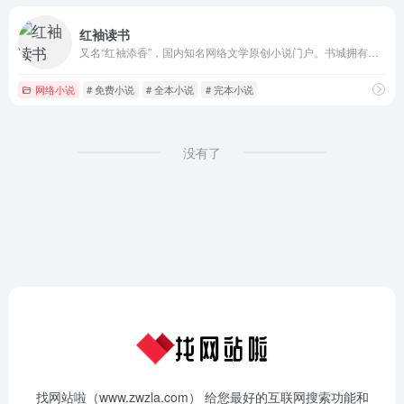
红袖读书
又名“红袖添香”，国内知名网络文学原创小说门户。书城拥有海量完结全本小说，每日更新言情、都市、耽美、穿越、官场、重生、玄幻、女尊等小说的连载最新章节，定期发布阅读小说排行榜单，听有声小说推荐下载『红袖读书APP』。
网络小说
# 免费小说
# 全本小说
# 完本小说
没有了
找网站啦（www.zwzla.com） 给您最好的互联网搜索功能和