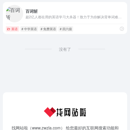
百词斩
超2亿人都在用的英语学习大杀器！致力于为你解决背单词难题，独创图背单词学习法，趣味学英语；内涵海量词库，覆盖全年龄段词汇需求；配备单词全解，发音例句辅助学习。
英语
# 中学英语
# 免费英语
# 四六级
没有了
找网站啦（www.zwzla.com） 给您最好的互联网搜索功能和