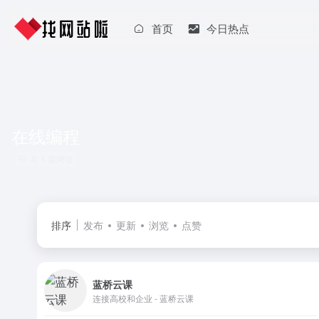
首页
今日热点
在线编程
共 1 篇网址
排序
发布
更新
浏览
点赞
蓝桥云课
连接高校和企业 - 蓝桥云课