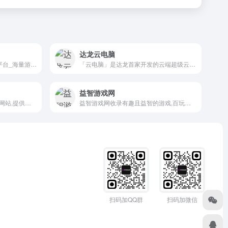
达龙云电脑
网易云游戏_网易官方云游戏平台_海量游戏即点即玩_cg.163.com
「云电脑」是达龙首家开发的云端超级云游戏机，专为手机和中低配置电脑等设备提供畅玩大型云游戏的服务。用户通过“云电脑”就能把低配手机、电视、PC电脑、平板等普通设备一秒变高配置设备，云电脑免费加速器无需下载安装电脑上的游戏和软件，使用云游戏平台畅玩各类游戏，极致体验，点击即玩！
益智游戏网
游民星空是国内单机游戏门户网站,提供特色的游戏资讯,大量游戏攻略,经验,评测文章,以及热门游戏资料专题
益智游戏网收录有趣且益智的游戏,百玩不厌的经典游戏,适合青少年的益智游戏
扫码加QQ群
扫码加微信