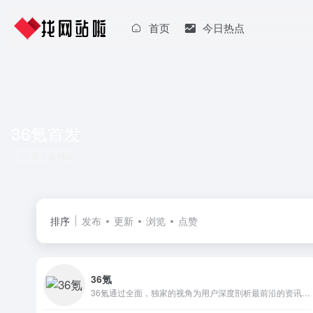
首页
今日热点
36氪首发
共 1 篇网址
排序
发布
更新
浏览
点赞
36氪
36氪通过全面，独家的视角为用户深度剖析最前沿的资讯，致力于让一部分人先看到未来，内容涵盖快讯，科技，金融，投资，房产，汽车，互联网，股市，教育，生活，职场等，秉承着新商业媒体人的使命砥砺前行