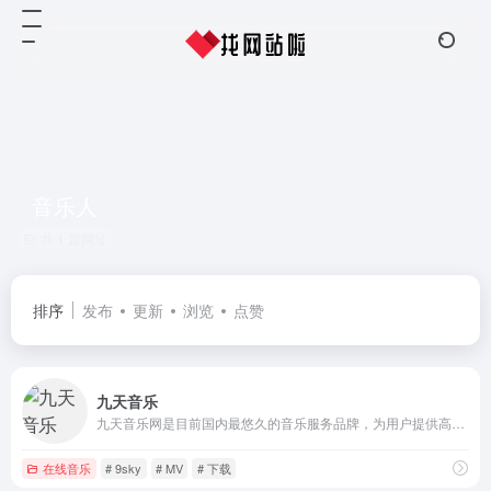
音乐人
共 1 篇网址
排序
发布
更新
浏览
点赞
九天音乐
九天音乐网是目前国内最悠久的音乐服务品牌，为用户提供高品质音乐免费试听、正版音乐下载、MV观看、唱片购买。平台汇聚了众多优质音乐人和歌手，拥有流行、民谣、电子、摇滚等十多个流派的原创音乐作品。
在线音乐
# 9sky
# MV
# 下载