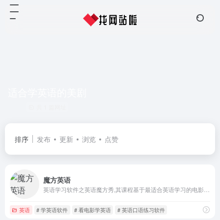
适合学英语的美剧
共 1 篇网址
排序
发布
更新
浏览
点赞
魔方英语
英语学习软件之英语魔方秀,其课程基于最适合英语学习的电影和美剧，可以安装手机英语学习软件英语魔方秀或者直接在魔方英语官网在线看电影学英语,练习口语,提高听力,最终整体提高英语水平.英语魔方秀是最专业的看电影追美剧学英语的英语学习软件.
英语
# 学英语软件
# 看电影学英语
# 英语口语练习软件