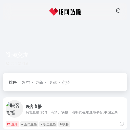
视频交友
共 1 篇网址
排序
发布
更新
浏览
点赞
映客直播
映客直播,实时、高清、快捷、流畅的视频直播平台,中国全新的视频社交媒体,明星大咖、网络红人、时尚娱乐、高颜值、视频交友等尽在映客直播app
直播
# 全民直播
# 明星直播
# 映客