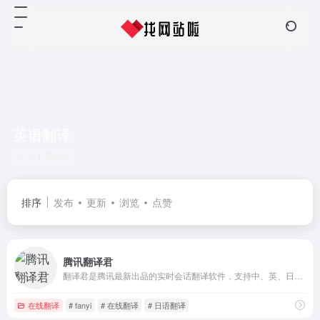
英语翻译
共 1 篇网址
排序
发布
更新
浏览
点赞
腾讯翻译君
翻译君是腾讯最新出品的实时会话翻译软件，支持中、英、日、韩等多门语言。具有精准语言识别，高效、免费等特点。非常适用于境外旅游、对外交流、口语练习等情境，让你体验同声传译般的流畅和快感。
在线翻译
# fanyi
# 在线翻译
# 日语翻译