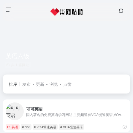
英语六级
共 1 篇网址
排序
发布
更新
浏览
点赞
可可英语
国内著名的免费英语学习网站,主要频道有VOA慢速英语,VOA常速英语,bbc英语听力,英语口语,英文歌曲,影视英语,新概念,四六级等英语考试,同时提供大量音频和课件下载
英语
# bbc
# VOA常速英语
# VOA慢速英语