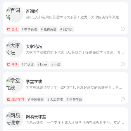
百词斩
超2亿人都在用的英语学习大杀器！致力于为你解决背单词难题，独创图背单词学习法，趣味学英语；内涵海量词库，覆盖全年龄段词汇需求；配备单词全解，发音例句辅助学习。
英语
# 中学英语
# 免费英语
# 四六级
大家论坛
大家网学派教育旗下大家论坛是致力于提供在线学习交流、考试、培训、答疑、资料共享下载服务的综合论坛门户平台，目前已经拥有强大的英语，计算机，注会、初中高级会计师、经济师、税务师等财会金融考试，小初高本硕博等学历教育，考研、考博，公务员、法考等资格考试，一建、一消、BIM等工程建设考试，医学药学护理考试等子论坛频道。建站以来，大家学习网一直保持强劲的增长势头，以体贴周到的人性化服务，以及先进的办网理念赢得越来越多网友的信任与支持，目前已拥有近1000万用户，大家网正以坚实的步伐向全球顶级学习、考试、教育、培训门户的方向迈进！
考研
# IT认证
# Linux
# 一建
学堂在线
学堂在线是清华大学于2013年10月发起建立的慕课平台，是教育部在线教育研究中心的研究交流和成果应用平台，是国家2016年首批双创示范基地项目，是中国高等教育学会产教融合研究分会副秘书长单位，也是联合国教科文组织（UNESCO）国际工程教育中心（ICEE）的在线教育平台。目前，学堂在线运行了来自清华大学、北京大学、复旦大学、中国科技大学，以及麻省理工学院、斯坦福大学、加州大学伯克利分校等国内外高校的超过2300门优质课程，覆盖13大学科门类。
综合学习
# 中国慕课
# 人工智能
# 同等学历
网易云课堂
网易云课堂，一个专注于成人终身学习的在线教育平台。立足于实用性的要求, 与优质的教育内容创作者一起，为您提供全面、有效的在线学习内容。