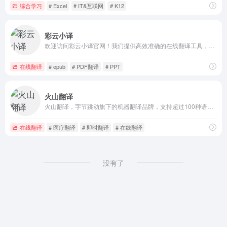
综合学习
# Excel
# IT&互联网
# K12
彩云小译
欢迎访问彩云小译官网！我们提供高效准确的在线翻译工具，包括文字翻译、文档翻译、网页翻译、术语库、浏览器插件和双语对照服务。借助先进的人工智能技术，彩云小译能够满足您的多语言沟通需求。
在线翻译
# epub
# PDF翻译
# PPT
火山翻译
火山翻译，字节跳动旗下的机器翻译品牌，支持超过100种语种的免费在线翻译，并支持多种领域翻译
在线翻译
# 医疗翻译
# 即时翻译
# 在线翻译
没有了