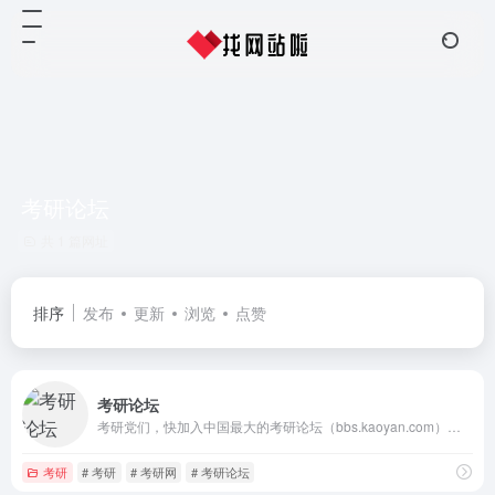
考研论坛
共 1 篇网址
排序
发布
更新
浏览
点赞
考研论坛
考研党们，快加入中国最大的考研论坛（bbs.kaoyan.com）！告别孤独备考，来与同校研友、同专业考友、师兄师姐交流考研资料和考研经验吧！
考研
# 考研
# 考研网
# 考研论坛