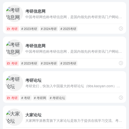
考研信息网
中国考研网也称考研信息网，是国内领先的考研资讯门户网站，致力于服务广大考生，是研究生招生信息的发布整合平台。网址chinakaoyan.com.
考研
# 2023考研
# 2024考研
# 2025考研
考研信息网
中国考研网也称考研信息网，是国内领先的考研资讯门户网站，致力于服务广大考生，是研究生招生信息的发布整合平台。网址chinakaoyan.com.
考研
# 2023考研
# 2024考研
# 2025考研
考研论坛
考研党们，快加入中国最大的考研论坛（bbs.kaoyan.com）！告别孤独备考，来与同校研友、同专业考友、师兄师姐交流考研资料和考研经验吧！
考研
# 考研
# 考研网
# 考研论坛
大家论坛
大家网学派教育旗下大家论坛是致力于提供在线学习交流、考试、培训、答疑、资料共享下载服务的综合论坛门户平台，目前已经拥有强大的英语，计算机，注会、初中高级会计师、经济师、税务师等财会金融考试，小初高本硕博等学历教育，考研、考博，公务员、法考等资格考试，一建、一消、BIM等工程建设考试，医学药学护理考试等子论坛频道。建站以来，大家学习网一直保持强劲的增长势头，以体贴周到的人性化服务，以及先进的办网理念赢得越来越多网友的信任与支持，目前已拥有近1000万用户，大家网正以坚实的步伐向全球顶级学习、考试、教育、培训门户的方向迈进！