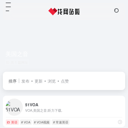
美国之音
共 1 篇网址
排序
发布
更新
浏览
点赞
51VOA
VOA,美国之音,听力下载.
英语
# VOA
# VOA视频
# 常速英语