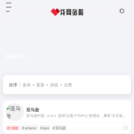
网购中心
共 1 篇网址
排序
发布
更新
浏览
点赞
亚马逊
亚马逊中国（z.cn）坚持“以客户为中心”的理念，秉承“天天低价，正品行货”信念，销售电脑、数码家电、母婴百货、服饰箱包等上千万种来自英美日德的四国产品。支持海外直邮到家，致力于为中国消费者提供便利、快捷的海淘体验。
购物
# amazon
# joyo
# 亚马逊