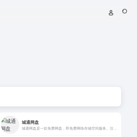
城通网盘
城通网盘是一款免费网盘，即免费网络存储空间服务。注册后可获得支持外链的50TB空间，最大单文件可达15GB，同时为用户提供每万次点击下载1000元的奖励。已为国内外数千万用户提供超过 5000TB 的网络储存空间。