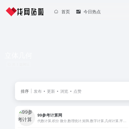
首页
今日热点
立体几何
共 1 篇网址
排序
发布
更新
浏览
点赞
99参考计算网
代数计算,积分 微分,数理统计,矩阵,数字计算,几何计算,平面几何,立体几何,面积和周长,三角学,体积计算,解析几何,转换计算,单位换算,日期和时间,颜色转换,进制转换,物理计算,经典物理,电子电路,网页工具,Html工具,健康计算器