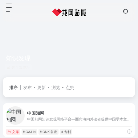
知识发现
共 1 篇网址
排序
发布
更新
浏览
点赞
中国知网
中国知网知识发现网络平台—面向海内外读者提供中国学术文献、外文文献、学位论文、报纸、会议、年鉴、工具书等各类资源统一检索、统一导航、在线阅读和下载服务。涵盖基础科学、文史哲、工程科技、社会科学、农业、经济与管理科学、医药卫生、信息科技等十大领域。
文库
# CAJ-N
# CNKI首发
# 专利