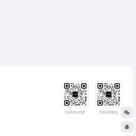
扫码加QQ群
扫码加微信