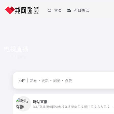
首页
今日热点
电视直播
共 1 篇网址
排序
发布
更新
浏览
点赞
咪咕直播
咪咕直播,提供网络电视直播,湖南卫视,浙江卫视,东方卫视,北京卫视,河南卫视,江苏卫视,上海第一财经,免费视频直播,体育频道直播,电视节目表,本港台电视直播高清回放。