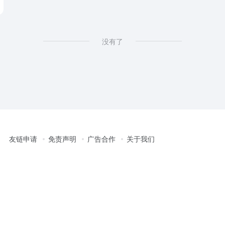
没有了
友链申请
免责声明
广告合作
关于我们