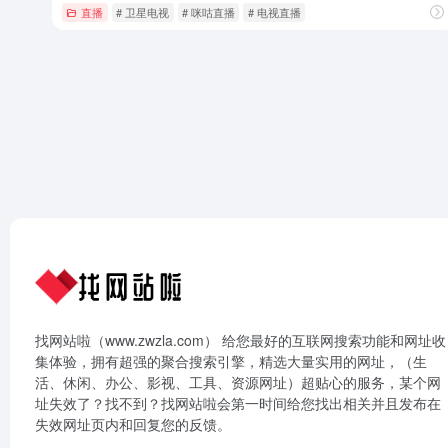
直播
# 卫星电视
# 咪咕直播
# 电视直播
找网站啦（www.zwzla.com） 给您最好的互联网搜索功能和网址收
集体验，拥有超强的聚合搜索引擎，精选大量实用的网址，（生
活、休闲、办公、影视、工具、资源网址）超贴心的服务，某个网
址失效了？找不到？找网站啦会第一时间给您找出相关并且发布在
失效网址页内和回复您的反馈。