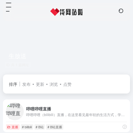
生放送
共 1 篇网址
排序
发布
更新
浏览
点赞
哔哩哔哩直播
哔哩哔哩（bilibili）直播，在这里看见最年轻的生活方式，学习、游戏、电竞、宅舞、唱见、绘画、美食等等应有尽有，快来捕捉你最喜欢的up主最真实的一面吧！
直播
# bilibili
# B站
# B站直播