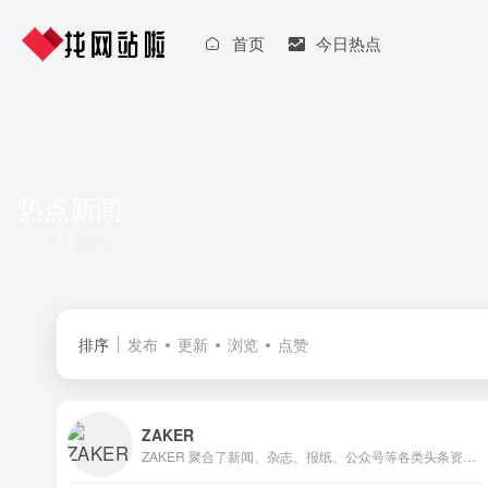
首页
今日热点
热点新闻
共 1 篇网址
排序
发布
更新
浏览
点赞
ZAKER
ZAKER 聚合了新闻、杂志、报纸、公众号等各类头条资讯，热点频道就头条,科技,娱乐,体育,国内,国际,军事,财经,互联网,教育,时尚,社会,亲子,情爱,旅游,科学,星座,奢侈品,游戏,美食,电影,健康,理财等多个话题，提供今日最热门新闻，通过大数据算法提供个性化、社会化新闻服务。