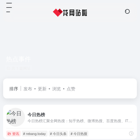
热点事件
共 1 篇网址
排序
发布
更新
浏览
点赞
今日热榜
今日热榜汇聚全网热搜：知乎热榜、微博热搜、百度热搜、IT之家、36氪、少数派、豆瓣、小红书、百度贴吧、虎扑、虎嗅、天涯、哔哩哔哩、小众软件、抖音、吾爱破解、GitHub、技术期刊 全网热点 新闻 热词 排行榜 摸鱼神器
资讯
# rebang.today
# 今日头条
# 今日热搜