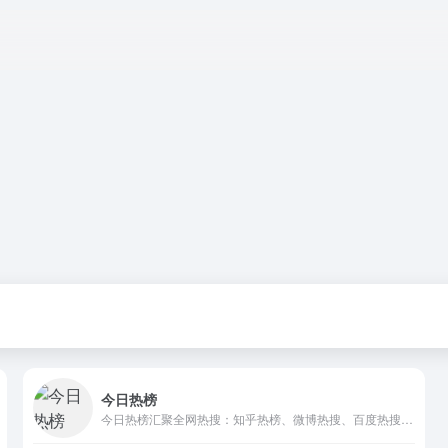
今日热榜
今日热榜汇聚全网热搜：知乎热榜、微博热搜、百度热搜、IT之家、36氪、少数派、豆瓣、小红书、百度贴吧、虎扑、虎嗅、天涯、哔哩哔哩、小众软件、抖音、吾爱破解、GitHub、技术期刊 全网热点 新闻 热词 排行榜 摸鱼神器