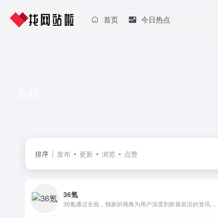
首页
今日热点
热榜
共 2 篇网址
排序
发布
更新
浏览
点赞
36氪
36氪通过全面，独家的视角为用户深度剖析最前沿的资讯，致力于让一部分人先看到未来，内容涵盖快讯，科技，金融，投资，房产，汽车，互联网，股市，教育，生活，职场等，秉承着新商业媒体人的使命砥砺前行