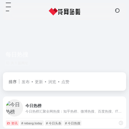
每日热搜
共 1 篇网址
排序
发布
更新
浏览
点赞
今日热榜
今日热榜汇聚全网热搜：知乎热榜、微博热搜、百度热搜、IT之家、36氪、少数派、豆瓣、小红书、百度贴吧、虎扑、虎嗅、天涯、哔哩哔哩、小众软件、抖音、吾爱破解、GitHub、技术期刊 全网热点 新闻 热词 排行榜 摸鱼神器
资讯
# rebang.today
# 今日头条
# 今日热搜