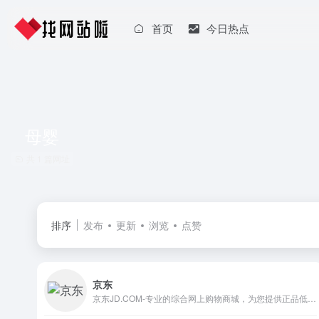
首页
今日热点
母婴
共 1 篇网址
排序
发布
更新
浏览
点赞
京东
京东JD.COM-专业的综合网上购物商城，为您提供正品低价的购物选择、优质便捷的服务体验。商品来自全球数十万品牌商家，囊括家电、手机、电脑、服装、居家、母婴、美妆、个护、食品、生鲜等丰富品类，满足各种购物需求。