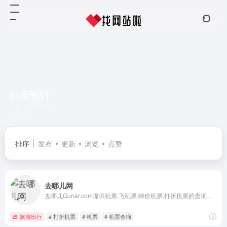
机票预订
共 2 篇网址
排序
发布
更新
浏览
点赞
去哪儿网
去哪儿Qunar.com提供机票,飞机票,特价机票,打折机票的查询预订；99元春秋航空特惠折扣机票，百元南航、海航惊喜特价机票任您挑选,国航、深航1折特价机票和折扣机票一网打尽，更多打折机票尽在Qunar.com。实时提供上百家旅游预订网站机票报价和航空公司直销机票价格，为您找到最实惠的飞机票信息,是你查询特价机票和机票预订的最佳途径。
旅游出行
# 打折机票
# 机票
# 机票查询