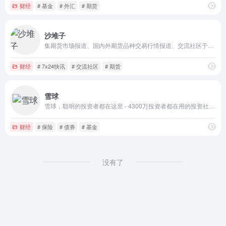
财经
# 基金
# 外汇
# 期货
沙堆子
集期货市场报道、国内外期货品种交易行情报道、交流社区于一体,为投资者提供及时的新闻快讯和交流. - 沙堆子,期货交易从模拟开始
财经
# 7x24快讯
# 交流社区
# 期货
雪球
雪球，聪明的投资者都在这里 - 4300万投资者都在用的投资社区和财富管理平台，沪深、港股、美股全球市场实时行情，公募私募股票基金债券免费热点资讯，与投资高手实战交流。支持股票基金在线开户，炒股、投资理财低佣金，交易安全、方便、快捷。提供选基工具、基金估值工具、基金定投、基金排名、指数估值、投资组合供投资者使用参考。
财经
# 保险
# 债券
# 基金
没有了