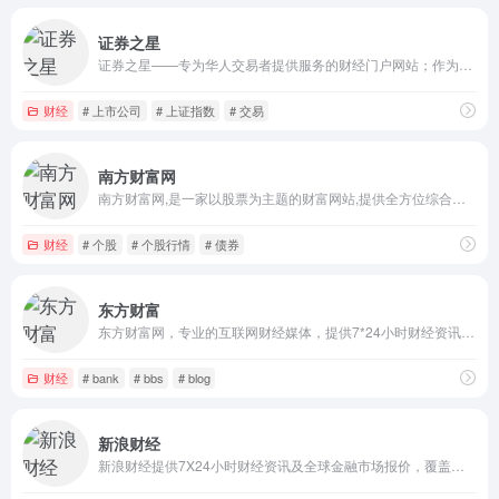
证券之星
证券之星——专为华人交易者提供服务的财经门户网站；作为资深交易者门户，证券之星是全球华人交易者获取全方位海量金融资讯信息、交流投资经验的平台。
财经
# 上市公司
# 上证指数
# 交易
南方财富网
南方财富网,是一家以股票为主题的财富网站,提供全方位综合财经信息和金融市场资讯的平台。内容包括股票知识、股票行情、个股分析、个股点评、个股推荐、个股档案、个股、财经、股票、基金、外汇、行情、期货、权证、债券、港股、数据、投资理财
财经
# 个股
# 个股行情
# 债券
东方财富
东方财富网，专业的互联网财经媒体，提供7*24小时财经资讯及全球金融市场报价，汇聚全方位的综合财经资讯和金融市场资讯，覆盖股票、财经、证券、金融、美股、港股、行情、基金、债券、期货、外汇、科创板、保险、信托、黄金、理财、商业、银行、博客、股吧、财迷、论坛等财经综合信息
财经
# bank
# bbs
# blog
新浪财经
新浪财经提供7X24小时财经资讯及全球金融市场报价，覆盖股票、债券、基金、期货、信托、理财、管理等多种面向个人和企业的服务。