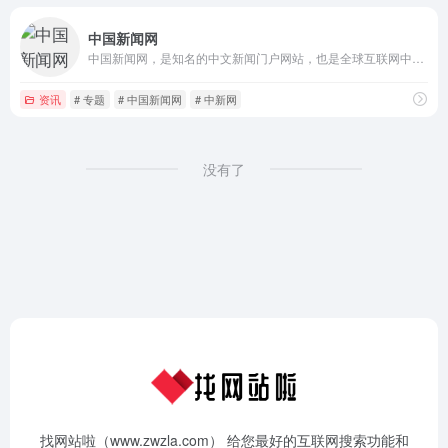
中国新闻网
中国新闻网，是知名的中文新闻门户网站，也是全球互联网中文新闻资讯最重要的原创内容供应商之一。依托中新社遍布全球的采编网络,每天24小时面向广大网民和网络媒体，快速、准确地提供文字、图片、视频等多样化的资讯服务。在新闻报道方面，中新网动态新闻及时准确，解释性报道角度独特，稿件被国内外网络媒体大量转载。
资讯
# 专题
# 中国新闻网
# 中新网
没有了
找网站啦（www.zwzla.com） 给您最好的互联网搜索功能和