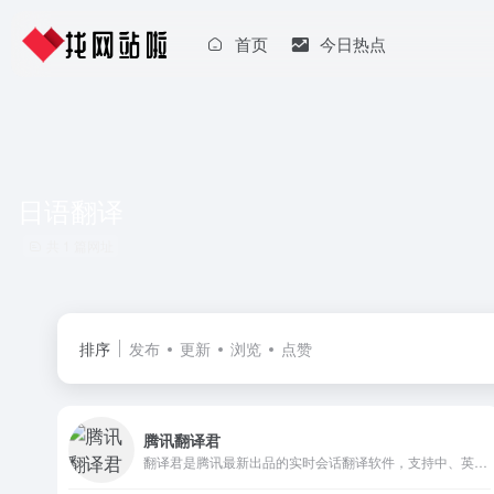
首页
今日热点
日语翻译
共 1 篇网址
排序
发布
更新
浏览
点赞
腾讯翻译君
翻译君是腾讯最新出品的实时会话翻译软件，支持中、英、日、韩等多门语言。具有精准语言识别，高效、免费等特点。非常适用于境外旅游、对外交流、口语练习等情境，让你体验同声传译般的流畅和快感。