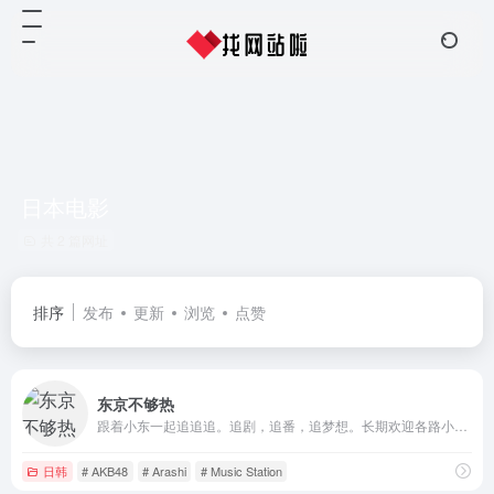
日本电影
共 2 篇网址
排序
发布
更新
浏览
点赞
东京不够热
跟着小东一起追追追。追剧，追番，追梦想。长期欢迎各路小伙伴加入我们！
日韩
# AKB48
# Arashi
# Music Station