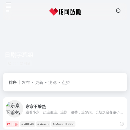
日剧字幕组
共 1 篇网址
排序
发布
更新
浏览
点赞
东京不够热
跟着小东一起追追追。追剧，追番，追梦想。长期欢迎各路小伙伴加入我们！
日韩
# AKB48
# Arashi
# Music Station