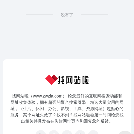
没有了
找网站啦（www.zwzla.com） 给您最好的互联网搜索功能和
网址收集体验，拥有超强的聚合搜索引擎，精选大量实用的网
址，（生活、休闲、办公、影视、工具、资源网址）超贴心的
服务，某个网址失效了？找不到？找网站啦会第一时间给您找
出相关并且发布在失效网址页内和回复您的反馈。