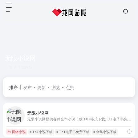
无限小说网
共 1 篇网址
排序
发布
更新
浏览
点赞
无限小说网
无限小说网提供各种全本小说下载,TXT格式下载,TXT电子书免费下载,各种热门精彩全集TXT小说尽在555x.org!
网络小说
# TXT小说下载
# TXT电子书免费下载
# 全集小说下载