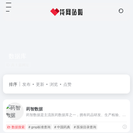
数据库
共 1 篇网址
排序
发布
更新
浏览
点赞
药智数据
药智数据是主流医药数据库之一，拥有药品研发、生产检验、合理用药、市场信息、中药材、医疗器械、食品安全、化妆品等板块100余个数据库，是研发企业、投资机构和营销型药企用户的不二之选。中药材标准、药用辅料、进口化妆品等开放的数据库，赢得了广大医药行业用户的高度评价。
数据搜索
# gmp标准查询
# 中国药典
# 医保目录查询