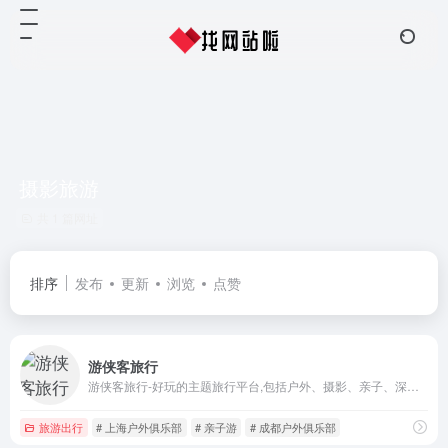
摄影旅游
共 1 篇网址
排序
发布
更新
浏览
点赞
游侠客旅行
游侠客旅行-好玩的主题旅行平台,包括户外、摄影、亲子、深度人文、休闲度假、体育等.截至2019年，拥有500多名员工,遍布全球的领队超过3000人,注册用户突破1000万.游侠客旗下包含游侠客旅行、游侠客摄影、游侠客体育、游侠客教育及游侠客旅游开发!
旅游出行
# 上海户外俱乐部
# 亲子游
# 成都户外俱乐部