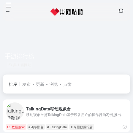
手游排行榜
共 1 篇网址
排序
发布
更新
浏览
点赞
TalkingData移动观象台
移动观象台是TalkingData基于设备用户的操作行为习惯,推出的一款免费的、公开的移动端大数据实时查询平台。目前覆盖到七大模块的内容——应用排行、公众号排行、App Store排行、终端指数、数据报告、市场洞察，用户画像。移动观象台紧跟互联网行业热点为用户提供业界最具影响力的专题数据报告,帮助企业用数据说话。
数据搜索
# App排名
# TalkingData
# 专题数据报告