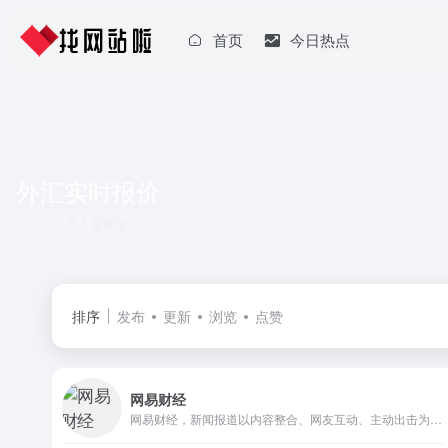
首页
今日热点
外汇实时报价
共 1 篇网址
排序
发布
更新
浏览
点赞
网易财经
网易财经，新闻报道以内容整合、网友互动、主动出击为核心链条，为网友提供宏观、股票、商业、理财等财经领域的终结式报道；依托网易强大的的技术优势，提供实时的全球金融市场数据更新和实时解读，并提供操盘建议，挖掘投资机会。