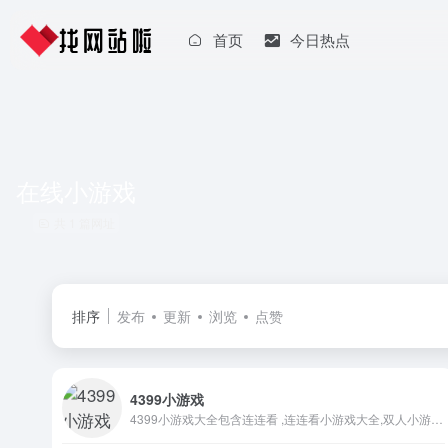
首页
今日热点
在线小游戏
共 1 篇网址
排序
发布
更新
浏览
点赞
4399小游戏
4399小游戏大全包含连连看 ,连连看小游戏大全,双人小游戏大全,H5在线小游戏,4399洛克王国,4399赛尔号,4399奥拉星,4399奥比岛,4399弹弹堂,4399单人小游戏,奥比岛小游戏,造梦西游online,造梦无双等最新小游戏。